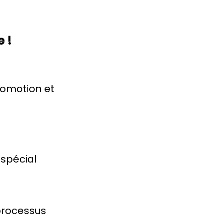
 !
promotion et
 spécial
 processus