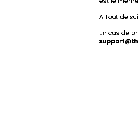
est le même
A Tout de sui
En cas de pr
support@t