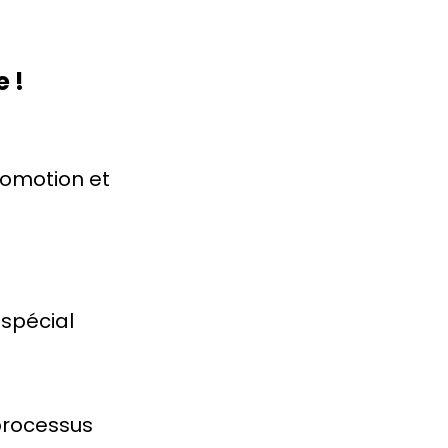
 !
promotion et
 spécial
 processus