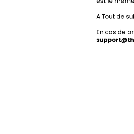
est le même
A Tout de sui
En cas de pr
support@t